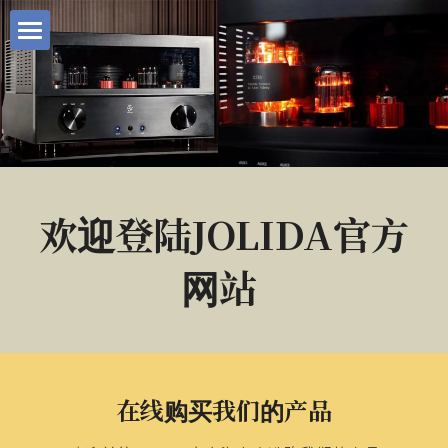
首页
我们的产品
用户手册
所有产品一览
欢迎登陆JOLIDA官方
联系我们
HIEND系列
网站 
轻奢HiFi系列
HD88
关于JOLIDA
RANKO
JD 20
技术支持
电源线
JD 90
在线购买
在线购买我们的产品
信号线
JD 10