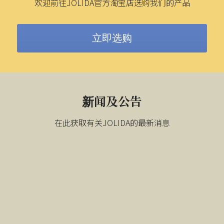
欢迎前往JOLIDA官方淘宝店选购我们的产品
喇叭线
JD 100 MKII Pro
立即选购
JD SERENADE
JD 707A
新闻及公告
JD MINUET / 小步舞曲
在此获取有关JOLIDA的最新消息
JD SKYLINE 01喇叭线
JD BULBUL 01 / 夜莺1号