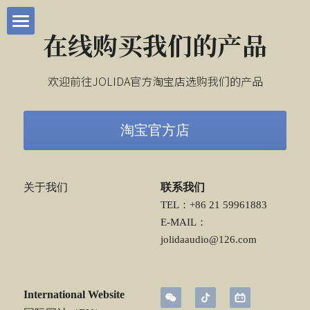
在线购买我们的产品
首页
欢迎前往JOLIDA官方淘宝店选购我们的产品
我们的产品
用户手册
所有产品一览
淘宝官方店
联系我们
HIEND系列
关于我们
联系我们
轻奢HiFi系列
HD88
关于JOLIDA
TEL：+86 21 59961883
E-MAIL：
RANKO
JD 20
技术支持
jolidaaudio@126.com
电源线
JD 90
在线购买
International Website
信号线
JD 10