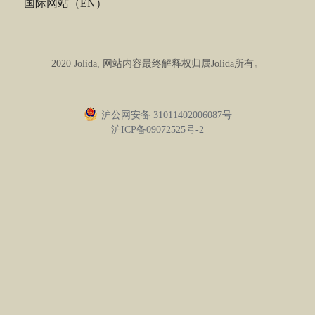
国际网站（EN）
喇叭线
JD 100 MKII Pro
2020 Jolida, 网站内容最终解释权归属Jolida所有。
JD SERENADE
JD 707A
沪公网安备 31011402006087号
沪ICP备09072525号-2
JD MINUET / 小步舞曲
JD SKYLINE 01喇叭线
JD BULBUL 01 / 夜莺1号