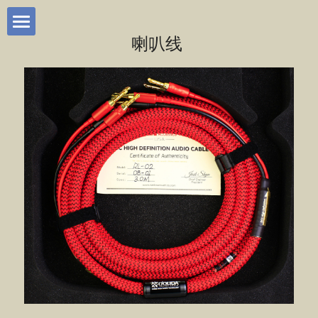
喇叭线 
首页
我们的产品
用户手册
所有产品一览
联系我们
HIEND系列
轻奢HiFi系列
HD88
关于JOLIDA
RANKO
JD 20
技术支持
电源线
JD 90
在线购买
信号线
JD 10